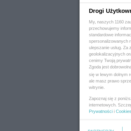
Drogi Użytkow
My, naszych 1160 zau
REKLAMA
przechowujemy informa
standardowe informac
spersonalizowanych re
ulepszanie usług. Za
geolokalizacyjnych or
cenimy Twoją prywatno
Zgoda jest dobrowoln
się w lewym dolnym r
ale masz prawo sprzec
witrynie.
Zapoznaj się z poniż
internetowych. Szcze
Prywatności
i
Cookie