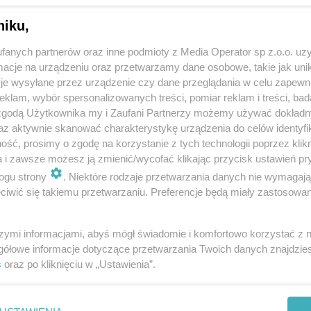
niku,
fanych partnerów oraz inne podmioty z Media Operator sp z.o.o. uz
cje na urządzeniu oraz przetwarzamy dane osobowe, takie jak unika
je wysyłane przez urządzenie czy dane przeglądania w celu zapewn
klam, wybór spersonalizowanych treści, pomiar reklam i treści, bad
 zgodą Użytkownika my i Zaufani Partnerzy możemy używać dokład
az aktywnie skanować charakterystykę urządzenia do celów identyfi
ść, prosimy o zgodę na korzystanie z tych technologii poprzez klikn
a i zawsze możesz ją zmienić/wycofać klikając przycisk ustawień pr
ogu strony
. Niektóre rodzaje przetwarzania danych nie wymagaj
iwić się takiemu przetwarzaniu. Preferencje będą miały zastosowania
szymi informacjami, abyś mógł świadomie i komfortowo korzystać z
gółowe informacje dotyczące przetwarzania Twoich danych znajdzi
s
oraz po kliknięciu w „Ustawienia”.