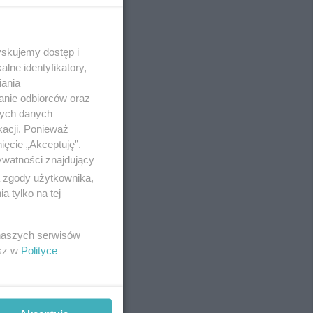
yskujemy dostęp i
REKLAMA
lne identyfikatory,
iania
anie odbiorców oraz
nych danych
kacji. Ponieważ
ięcie „Akceptuję”.
ywatności znajdujący
ą zgody użytkownika,
 tylko na tej
 naszych serwisów
esz w
Polityce