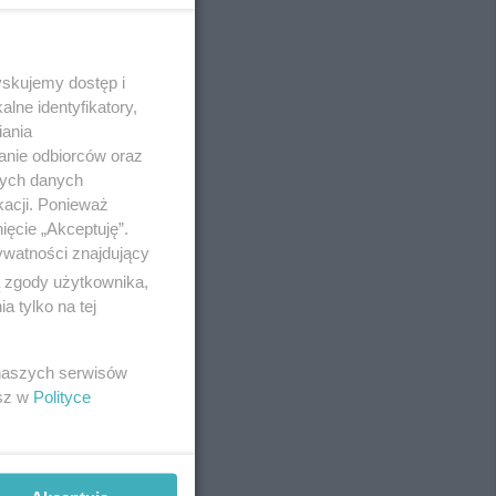
yskujemy dostęp i
REKLAMA
lne identyfikatory,
iania
anie odbiorców oraz
nych danych
kacji. Ponieważ
ięcie „Akceptuję”.
ywatności znajdujący
ą zgody użytkownika,
 tylko na tej
 naszych serwisów
esz w
Polityce