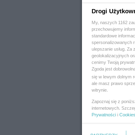
Drogi Użytkow
My, naszych 1162 zau
REKLAMA
przechowujemy informa
standardowe informac
spersonalizowanych re
ulepszanie usług. Za
geolokalizacyjnych or
cenimy Twoją prywatno
Zgoda jest dobrowoln
się w lewym dolnym r
ale masz prawo sprzec
witrynie.
Zapoznaj się z poniż
internetowych. Szcze
Prywatności
i
Cookie