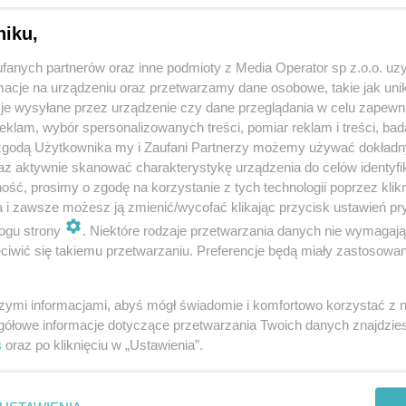
niku,
fanych partnerów oraz inne podmioty z Media Operator sp z.o.o. uz
cje na urządzeniu oraz przetwarzamy dane osobowe, takie jak unika
je wysyłane przez urządzenie czy dane przeglądania w celu zapewn
klam, wybór spersonalizowanych treści, pomiar reklam i treści, bad
 zgodą Użytkownika my i Zaufani Partnerzy możemy używać dokład
az aktywnie skanować charakterystykę urządzenia do celów identyfi
ść, prosimy o zgodę na korzystanie z tych technologii poprzez klikn
a i zawsze możesz ją zmienić/wycofać klikając przycisk ustawień pr
ogu strony
. Niektóre rodzaje przetwarzania danych nie wymagaj
iwić się takiemu przetwarzaniu. Preferencje będą miały zastosowania
szymi informacjami, abyś mógł świadomie i komfortowo korzystać z
gółowe informacje dotyczące przetwarzania Twoich danych znajdzi
s
oraz po kliknięciu w „Ustawienia”.