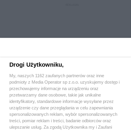
REKLAMA
Drogi Użytkowniku,
My, naszych 1162 zaufanych partnerów oraz inne
Wydawca mediów
lokalnych
podmioty z Media Operator sp z.o.o. uzyskujemy dostęp i
przechowujemy informacje na urządzeniu oraz
przetwarzamy dane osobowe, takie jak unikalne
identyfikatory, standardowe informacje wysyłane przez
urządzenie czy dane przeglądania w celu zapewniania
spersonalizowanych reklam, wybór spersonalizowanych
Nie zapomnij
treści, pomiar reklam i treści, badanie odbiorców oraz
zapoznać się z:
polityką prywatności
regulamin korzystania z portali
ulepszanie usług. Za zgodą Użytkownika my i Zaufani
Twoje
miasto
Skontaktuj się
z nami