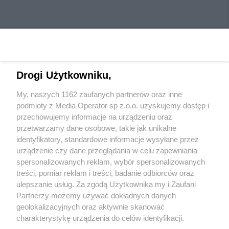
Drogi Użytkowniku,
My, naszych 1162 zaufanych partnerów oraz inne
Wydawca mediów
lokalnych
podmioty z Media Operator sp z.o.o. uzyskujemy dostęp i
przechowujemy informacje na urządzeniu oraz
przetwarzamy dane osobowe, takie jak unikalne
identyfikatory, standardowe informacje wysyłane przez
urządzenie czy dane przeglądania w celu zapewniania
spersonalizowanych reklam, wybór spersonalizowanych
Nie zapomnij
treści, pomiar reklam i treści, badanie odbiorców oraz
zapoznać się z:
polityką prywatności
regulamin korzystania z portali
ulepszanie usług. Za zgodą Użytkownika my i Zaufani
Twoje
miasto
Skontaktuj się
z nami
Partnerzy możemy używać dokładnych danych
Piekary Śląskie
Kontakt
geolokalizacyjnych oraz aktywnie skanować
Chorzów
Wydawca
charakterystykę urządzenia do celów identyfikacji.
Tarnowskie Góry
Redakcja
Ruda Śląska
Newsletter