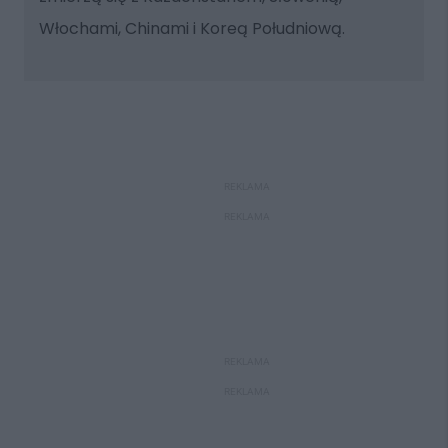
Włochami, Chinami i Koreą Południową.
REKLAMA
REKLAMA
REKLAMA
REKLAMA