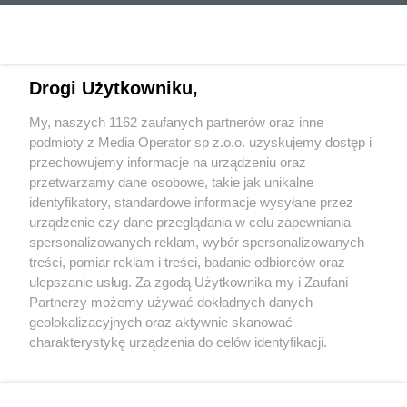
Drogi Użytkowniku,
My, naszych 1162 zaufanych partnerów oraz inne
Wydawca mediów
lokalnych
podmioty z Media Operator sp z.o.o. uzyskujemy dostęp i
przechowujemy informacje na urządzeniu oraz
przetwarzamy dane osobowe, takie jak unikalne
identyfikatory, standardowe informacje wysyłane przez
urządzenie czy dane przeglądania w celu zapewniania
spersonalizowanych reklam, wybór spersonalizowanych
Nie zapomnij
treści, pomiar reklam i treści, badanie odbiorców oraz
zapoznać się z:
polityką prywatności
regulamin korzystania z portali
ulepszanie usług. Za zgodą Użytkownika my i Zaufani
Twoje
miasto
Skontaktuj się
z nami
Partnerzy możemy używać dokładnych danych
Piekary Śląskie
Kontakt
geolokalizacyjnych oraz aktywnie skanować
Chorzów
Wydawca
charakterystykę urządzenia do celów identyfikacji.
Tarnowskie Góry
Redakcja
Ruda Śląska
Newsletter
Ponieważ cenimy Twoją prywatność, prosimy o zgodę na
Świętochłowice
Reklama
korzystanie z tych technologii poprzez kliknięcie
Tychy
„Akceptuję”. Zgoda jest dobrowolna i zawsze możesz ją
Bytom