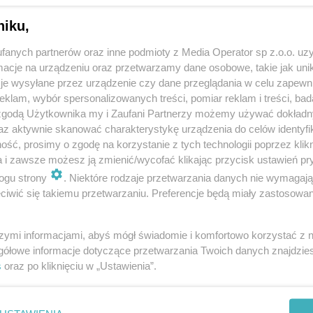
niku,
fanych partnerów oraz inne podmioty z Media Operator sp z.o.o. uz
cje na urządzeniu oraz przetwarzamy dane osobowe, takie jak unika
je wysyłane przez urządzenie czy dane przeglądania w celu zapewn
klam, wybór spersonalizowanych treści, pomiar reklam i treści, bad
 zgodą Użytkownika my i Zaufani Partnerzy możemy używać dokład
az aktywnie skanować charakterystykę urządzenia do celów identyfi
ść, prosimy o zgodę na korzystanie z tych technologii poprzez klikn
a i zawsze możesz ją zmienić/wycofać klikając przycisk ustawień pr
ogu strony
. Niektóre rodzaje przetwarzania danych nie wymagaj
iwić się takiemu przetwarzaniu. Preferencje będą miały zastosowania
szymi informacjami, abyś mógł świadomie i komfortowo korzystać z
gółowe informacje dotyczące przetwarzania Twoich danych znajdzi
s
oraz po kliknięciu w „Ustawienia”.