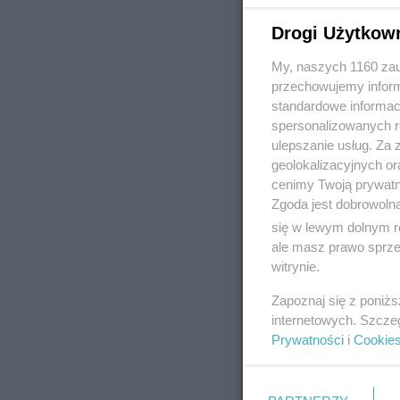
Drogi Użytkow
My, naszych 1160 zau
REKLAMA
przechowujemy informa
standardowe informac
spersonalizowanych re
ulepszanie usług. Za
geolokalizacyjnych or
cenimy Twoją prywatno
Zgoda jest dobrowoln
się w lewym dolnym r
ale masz prawo sprzec
witrynie.
Zapoznaj się z poniż
internetowych. Szcze
Prywatności
i
Cookie