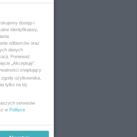
yskujemy dostęp i
REKLAMA
lne identyfikatory,
iania
anie odbiorców oraz
nych danych
kacji. Ponieważ
ięcie „Akceptuję”.
ywatności znajdujący
ą zgody użytkownika,
 tylko na tej
 naszych serwisów
esz w
Polityce