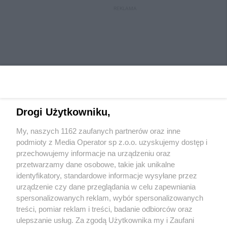
REKLAMA
Drogi Użytkowniku,
My, naszych 1162 zaufanych partnerów oraz inne
Wydawca mediów
lokalnych
podmioty z Media Operator sp z.o.o. uzyskujemy dostęp i
przechowujemy informacje na urządzeniu oraz
przetwarzamy dane osobowe, takie jak unikalne
identyfikatory, standardowe informacje wysyłane przez
urządzenie czy dane przeglądania w celu zapewniania
spersonalizowanych reklam, wybór spersonalizowanych
Nie zapomnij
treści, pomiar reklam i treści, badanie odbiorców oraz
zapoznać się z:
polityką prywatności
regulamin korzystania z portali
ulepszanie usług. Za zgodą Użytkownika my i Zaufani
Twoje
miasto
Skontaktuj się
z nami