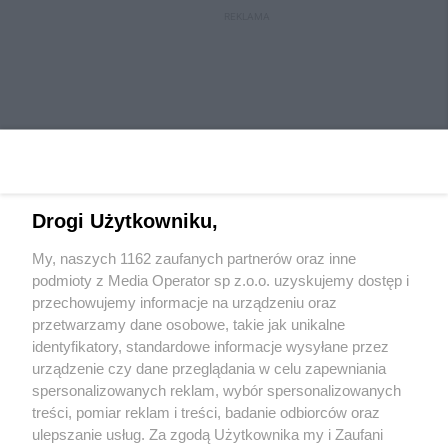
REKLAMA
Drogi Użytkowniku,
My, naszych 1162 zaufanych partnerów oraz inne
Wydawca mediów
lokalnych
podmioty z Media Operator sp z.o.o. uzyskujemy dostęp i
przechowujemy informacje na urządzeniu oraz
przetwarzamy dane osobowe, takie jak unikalne
identyfikatory, standardowe informacje wysyłane przez
urządzenie czy dane przeglądania w celu zapewniania
spersonalizowanych reklam, wybór spersonalizowanych
Nie zapomnij
treści, pomiar reklam i treści, badanie odbiorców oraz
zapoznać się z:
polityką prywatności
regulamin korzystania z portali
ulepszanie usług. Za zgodą Użytkownika my i Zaufani
Twoje
miasto
Skontaktuj się
z nami