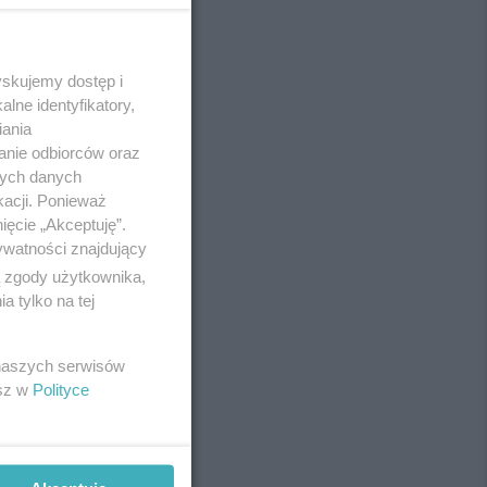
yskujemy dostęp i
REKLAMA
lne identyfikatory,
iania
anie odbiorców oraz
nych danych
kacji. Ponieważ
ięcie „Akceptuję”.
ywatności znajdujący
ą zgody użytkownika,
 tylko na tej
 naszych serwisów
esz w
Polityce