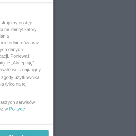
yskujemy dostęp i
REKLAMA
lne identyfikatory,
iania
anie odbiorców oraz
nych danych
kacji. Ponieważ
ięcie „Akceptuję”.
ywatności znajdujący
ą zgody użytkownika,
 tylko na tej
 naszych serwisów
esz w
Polityce