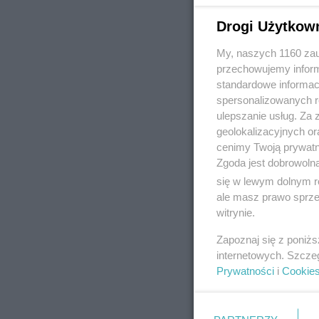
Drogi Użytkow
My, naszych 1160 zau
REKLAMA
przechowujemy informa
standardowe informac
spersonalizowanych re
ulepszanie usług. Za
geolokalizacyjnych or
cenimy Twoją prywatno
Zgoda jest dobrowoln
się w lewym dolnym r
ale masz prawo sprzec
witrynie.
Zapoznaj się z poniż
internetowych. Szcze
Prywatności
i
Cookie