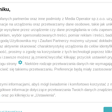
niku,
fanych partnerów oraz inne podmioty z Media Operator sp z.o.o. uz
cje na urządzeniu oraz przetwarzamy dane osobowe, takie jak unika
je wysyłane przez urządzenie czy dane przeglądania w celu zapewn
klam, wybór spersonalizowanych treści, pomiar reklam i treści, bad
 zgodą Użytkownika my i Zaufani Partnerzy możemy używać dokład
az aktywnie skanować charakterystykę urządzenia do celów identyfi
ść, prosimy o zgodę na korzystanie z tych technologii poprzez klikn
a i zawsze możesz ją zmienić/wycofać klikając przycisk ustawień pr
ogu strony
. Niektóre rodzaje przetwarzania danych nie wymagaj
iwić się takiemu przetwarzaniu. Preferencje będą miały zastosowania
szymi informacjami, abyś mógł świadomie i komfortowo korzystać z
gółowe informacje dotyczące przetwarzania Twoich danych znajdzi
s
oraz po kliknięciu w „Ustawienia”.