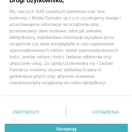
Drogi Użytkowniku,
My, naszych 1162 zaufanych partnerów oraz inne
Wydawca mediów
lokalnych
podmioty z Media Operator sp z.o.o. uzyskujemy dostęp i
przechowujemy informacje na urządzeniu oraz
przetwarzamy dane osobowe, takie jak unikalne
identyfikatory, standardowe informacje wysyłane przez
urządzenie czy dane przeglądania w celu zapewniania
spersonalizowanych reklam, wybór spersonalizowanych
Nie zapomnij
treści, pomiar reklam i treści, badanie odbiorców oraz
zapoznać się z:
polityką prywatności
regulamin korzystania z portali
ulepszanie usług. Za zgodą Użytkownika my i Zaufani
Twoje
miasto
Skontaktuj się
z nami
Partnerzy możemy używać dokładnych danych
Piekary Śląskie
Kontakt
geolokalizacyjnych oraz aktywnie skanować
Chorzów
Wydawca
charakterystykę urządzenia do celów identyfikacji.
Tarnowskie Góry
Redakcja
Ruda Śląska
Newsletter
Ponieważ cenimy Twoją prywatność, prosimy o zgodę na
Świętochłowice
Reklama
korzystanie z tych technologii poprzez kliknięcie
Tychy
„Akceptuję”. Zgoda jest dobrowolna i zawsze możesz ją
Bytom
Katowice
zmienić/wycofać klikając przycisk ustawień prywatności
PARTNERZY
USTAWIENIA
Gliwice
znajdujący się w lewym dolnym rogu strony
. Niektóre
Zabrze
Zagłębie
rodzaje przetwarzania danych nie wymagają zgody
Akceptuję
użytkownika, ale masz prawo sprzeciwić się takiemu