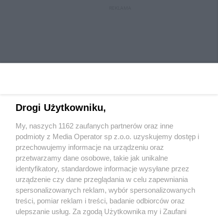
REKLAMA
Drogi Użytkowniku,
My, naszych 1162 zaufanych partnerów oraz inne
Wydawca mediów
lokalnych
podmioty z Media Operator sp z.o.o. uzyskujemy dostęp i
przechowujemy informacje na urządzeniu oraz
przetwarzamy dane osobowe, takie jak unikalne
identyfikatory, standardowe informacje wysyłane przez
urządzenie czy dane przeglądania w celu zapewniania
spersonalizowanych reklam, wybór spersonalizowanych
Nie zapomnij
treści, pomiar reklam i treści, badanie odbiorców oraz
zapoznać się z:
polityką prywatności
regulamin korzystania z portali
ulepszanie usług. Za zgodą Użytkownika my i Zaufani
Twoje
miasto
Skontaktuj się
z nami