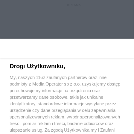
REKLAMA
Drogi Użytkowniku,
My, naszych 1162 zaufanych partnerów oraz inne
Wydawca mediów
lokalnych
podmioty z Media Operator sp z.o.o. uzyskujemy dostęp i
przechowujemy informacje na urządzeniu oraz
przetwarzamy dane osobowe, takie jak unikalne
identyfikatory, standardowe informacje wysyłane przez
urządzenie czy dane przeglądania w celu zapewniania
spersonalizowanych reklam, wybór spersonalizowanych
Nie zapomnij
treści, pomiar reklam i treści, badanie odbiorców oraz
zapoznać się z:
polityką prywatności
regulamin korzystania z portali
ulepszanie usług. Za zgodą Użytkownika my i Zaufani
Twoje
miasto
Skontaktuj się
z nami