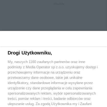
REKLAMA
Drogi Użytkowniku,
My, naszych 1160 zaufanych partnerów oraz inne
Wydawca mediów
lokalnych
podmioty z Media Operator sp z.o.o. uzyskujemy dostęp i
przechowujemy informacje na urządzeniu oraz
przetwarzamy dane osobowe, takie jak unikalne
identyfikatory, standardowe informacje wysyłane przez
urządzenie czy dane przeglądania w celu zapewniania
spersonalizowanych reklam, wybór spersonalizowanych
Nie zapomnij
treści, pomiar reklam i treści, badanie odbiorców oraz
zapoznać się z:
polityką prywatności
regulamin korzystania z portali
ulepszanie usług. Za zgodą Użytkownika my i Zaufani
Twoje
miasto
Skontaktuj się
z nami