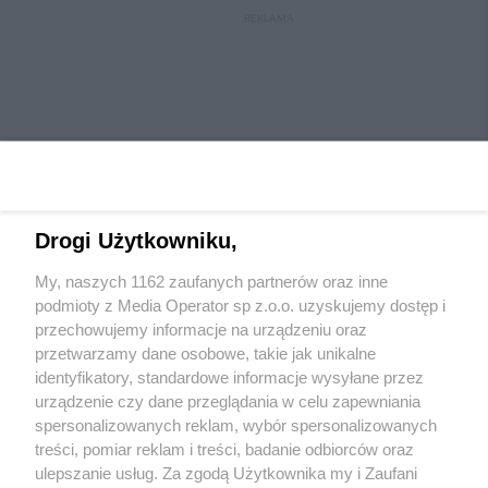
REKLAMA
Drogi Użytkowniku,
My, naszych 1162 zaufanych partnerów oraz inne
Wydawca mediów
lokalnych
podmioty z Media Operator sp z.o.o. uzyskujemy dostęp i
przechowujemy informacje na urządzeniu oraz
przetwarzamy dane osobowe, takie jak unikalne
identyfikatory, standardowe informacje wysyłane przez
urządzenie czy dane przeglądania w celu zapewniania
spersonalizowanych reklam, wybór spersonalizowanych
Nie zapomnij
treści, pomiar reklam i treści, badanie odbiorców oraz
zapoznać się z:
polityką prywatności
regulamin korzystania z portali
ulepszanie usług. Za zgodą Użytkownika my i Zaufani
Twoje
miasto
Skontaktuj się
z nami