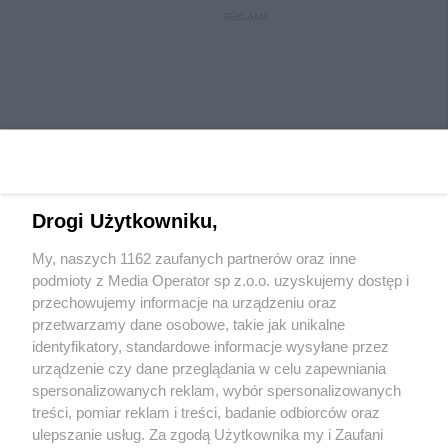
REKLAMA
Drogi Użytkowniku,
My, naszych 1162 zaufanych partnerów oraz inne
Wydawca mediów
lokalnych
podmioty z Media Operator sp z.o.o. uzyskujemy dostęp i
przechowujemy informacje na urządzeniu oraz
przetwarzamy dane osobowe, takie jak unikalne
identyfikatory, standardowe informacje wysyłane przez
urządzenie czy dane przeglądania w celu zapewniania
spersonalizowanych reklam, wybór spersonalizowanych
Nie zapomnij
treści, pomiar reklam i treści, badanie odbiorców oraz
zapoznać się z:
polityką prywatności
regulamin korzystania z portali
ulepszanie usług. Za zgodą Użytkownika my i Zaufani
Twoje
miasto
Skontaktuj się
z nami