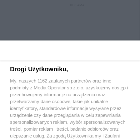
REKLAMA
Drogi Użytkowniku,
My, naszych 1162 zaufanych partnerów oraz inne
Wydawca mediów
lokalnych
podmioty z Media Operator sp z.o.o. uzyskujemy dostęp i
przechowujemy informacje na urządzeniu oraz
przetwarzamy dane osobowe, takie jak unikalne
identyfikatory, standardowe informacje wysyłane przez
urządzenie czy dane przeglądania w celu zapewniania
spersonalizowanych reklam, wybór spersonalizowanych
Nie zapomnij
treści, pomiar reklam i treści, badanie odbiorców oraz
zapoznać się z:
polityką prywatności
regulamin korzystania z portali
ulepszanie usług. Za zgodą Użytkownika my i Zaufani
Twoje
miasto
Skontaktuj się
z nami