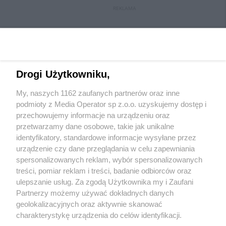
REKLAMA
Drogi Użytkowniku,
My, naszych 1162 zaufanych partnerów oraz inne
podmioty z Media Operator sp z.o.o. uzyskujemy dostęp i
przechowujemy informacje na urządzeniu oraz
przetwarzamy dane osobowe, takie jak unikalne
Wydawca mediów
lokalnych
identyfikatory, standardowe informacje wysyłane przez
urządzenie czy dane przeglądania w celu zapewniania
spersonalizowanych reklam, wybór spersonalizowanych
treści, pomiar reklam i treści, badanie odbiorców oraz
ulepszanie usług. Za zgodą Użytkownika my i Zaufani
Partnerzy możemy używać dokładnych danych
geolokalizacyjnych oraz aktywnie skanować
Nie zapomnij
zapoznać się z:
polityką prywatności
regulamin korzystania z portali
charakterystykę urządzenia do celów identyfikacji.
Twoje
miasto
Skontaktuj się
z nami
Ponieważ cenimy Twoją prywatność, prosimy o zgodę na