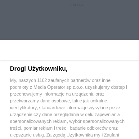
REKLAMA
Drogi Użytkowniku,
My, naszych 1162 zaufanych partnerów oraz inne
Wydawca mediów
lokalnych
podmioty z Media Operator sp z.o.o. uzyskujemy dostęp i
przechowujemy informacje na urządzeniu oraz
przetwarzamy dane osobowe, takie jak unikalne
identyfikatory, standardowe informacje wysyłane przez
urządzenie czy dane przeglądania w celu zapewniania
spersonalizowanych reklam, wybór spersonalizowanych
Nie zapomnij
treści, pomiar reklam i treści, badanie odbiorców oraz
zapoznać się z:
polityką prywatności
regulamin korzystania z portali
ulepszanie usług. Za zgodą Użytkownika my i Zaufani
Twoje
miasto
Skontaktuj się
z nami