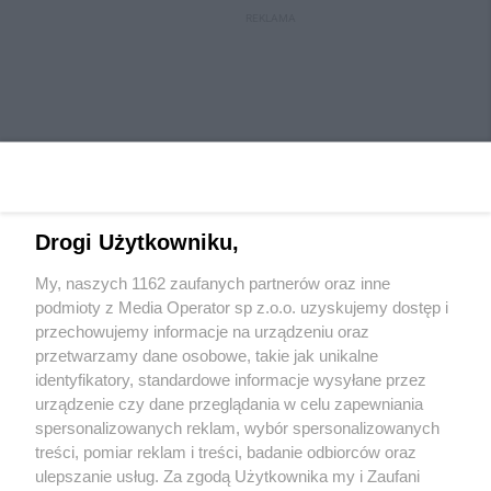
REKLAMA
Drogi Użytkowniku,
My, naszych 1162 zaufanych partnerów oraz inne
Wydawca mediów
lokalnych
podmioty z Media Operator sp z.o.o. uzyskujemy dostęp i
przechowujemy informacje na urządzeniu oraz
przetwarzamy dane osobowe, takie jak unikalne
identyfikatory, standardowe informacje wysyłane przez
urządzenie czy dane przeglądania w celu zapewniania
spersonalizowanych reklam, wybór spersonalizowanych
Nie zapomnij
treści, pomiar reklam i treści, badanie odbiorców oraz
zapoznać się z:
polityką prywatności
regulamin korzystania z portali
ulepszanie usług. Za zgodą Użytkownika my i Zaufani
Twoje
miasto
Skontaktuj się
z nami