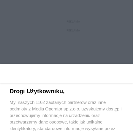
REKLAMA
REKLAMA
Drogi Użytkowniku,
My, naszych 1162 zaufanych partnerów oraz inne
Wydawca mediów
lokalnych
podmioty z Media Operator sp z.o.o. uzyskujemy dostęp i
przechowujemy informacje na urządzeniu oraz
przetwarzamy dane osobowe, takie jak unikalne
identyfikatory, standardowe informacje wysyłane przez