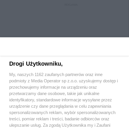
REKLAMA
Drogi Użytkowniku,
My, naszych 1162 zaufanych partnerów oraz inne
Wydawca mediów
lokalnych
podmioty z Media Operator sp z.o.o. uzyskujemy dostęp i
przechowujemy informacje na urządzeniu oraz
przetwarzamy dane osobowe, takie jak unikalne
identyfikatory, standardowe informacje wysyłane przez
urządzenie czy dane przeglądania w celu zapewniania
spersonalizowanych reklam, wybór spersonalizowanych
Nie zapomnij
treści, pomiar reklam i treści, badanie odbiorców oraz
zapoznać się z:
polityką prywatności
regulamin korzystania z portali
ulepszanie usług. Za zgodą Użytkownika my i Zaufani
Twoje
miasto
Skontaktuj się
z nami