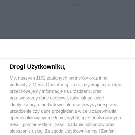
REKLAMA
Drogi Użytkowniku,
My, naszych 1162 zaufanych partnerów oraz inne
Wydawca mediów
lokalnych
podmioty z Media Operator sp z.o.o. uzyskujemy dostęp i
przechowujemy informacje na urządzeniu oraz
przetwarzamy dane osobowe, takie jak unikalne
identyfikatory, standardowe informacje wysyłane przez
urządzenie czy dane przeglądania w celu zapewniania
spersonalizowanych reklam, wybór spersonalizowanych
Nie zapomnij
treści, pomiar reklam i treści, badanie odbiorców oraz
zapoznać się z:
polityką prywatności
regulamin korzystania z portali
ulepszanie usług. Za zgodą Użytkownika my i Zaufani
Twoje
miasto
Skontaktuj się
z nami