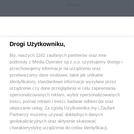
REKLAMA
Drogi Użytkowniku,
My, naszych 1162 zaufanych partnerów oraz inne
podmioty z Media Operator sp z.o.o. uzyskujemy dostęp i
przechowujemy informacje na urządzeniu oraz
przetwarzamy dane osobowe, takie jak unikalne
Wydawca mediów
lokalnych
identyfikatory, standardowe informacje wysyłane przez
urządzenie czy dane przeglądania w celu zapewniania
spersonalizowanych reklam, wybór spersonalizowanych
treści, pomiar reklam i treści, badanie odbiorców oraz
ulepszanie usług. Za zgodą Użytkownika my i Zaufani
Partnerzy możemy używać dokładnych danych
geolokalizacyjnych oraz aktywnie skanować
Nie zapomnij
zapoznać się z:
polityką prywatności
regulamin korzystania z portali
charakterystykę urządzenia do celów identyfikacji.
Twoje
miasto
Skontaktuj się
z nami
Ponieważ cenimy Twoją prywatność, prosimy o zgodę na