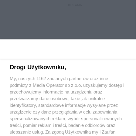
REKLAMA
Drogi Użytkowniku,
My, naszych 1162 zaufanych partnerów oraz inne
Wydawca mediów
lokalnych
podmioty z Media Operator sp z.o.o. uzyskujemy dostęp i
przechowujemy informacje na urządzeniu oraz
przetwarzamy dane osobowe, takie jak unikalne
identyfikatory, standardowe informacje wysyłane przez
urządzenie czy dane przeglądania w celu zapewniania
spersonalizowanych reklam, wybór spersonalizowanych
Nie zapomnij
treści, pomiar reklam i treści, badanie odbiorców oraz
zapoznać się z:
polityką prywatności
regulamin korzystania z portali
ulepszanie usług. Za zgodą Użytkownika my i Zaufani
Twoje
miasto
Skontaktuj się
z nami