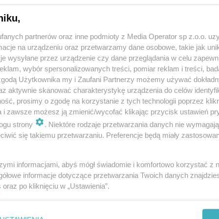
niku,
fanych partnerów oraz inne podmioty z Media Operator sp z.o.o. uz
cje na urządzeniu oraz przetwarzamy dane osobowe, takie jak unika
je wysyłane przez urządzenie czy dane przeglądania w celu zapewn
klam, wybór spersonalizowanych treści, pomiar reklam i treści, bad
 zgodą Użytkownika my i Zaufani Partnerzy możemy używać dokład
az aktywnie skanować charakterystykę urządzenia do celów identyfi
ść, prosimy o zgodę na korzystanie z tych technologii poprzez klikn
a i zawsze możesz ją zmienić/wycofać klikając przycisk ustawień pr
ogu strony
. Niektóre rodzaje przetwarzania danych nie wymagaj
iwić się takiemu przetwarzaniu. Preferencje będą miały zastosowania
szymi informacjami, abyś mógł świadomie i komfortowo korzystać z
gółowe informacje dotyczące przetwarzania Twoich danych znajdzi
s
oraz po kliknięciu w „Ustawienia”.