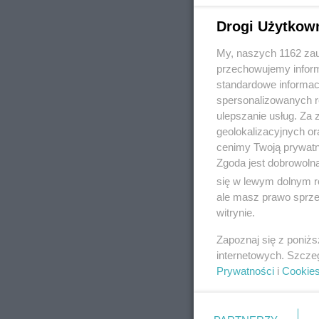
Drogi Użytkow
My, naszych 1162 zau
REKLAMA
przechowujemy informa
standardowe informac
spersonalizowanych re
ulepszanie usług. Za
geolokalizacyjnych or
cenimy Twoją prywatno
Zgoda jest dobrowoln
się w lewym dolnym r
ale masz prawo sprzec
witrynie.
Zapoznaj się z poniż
internetowych. Szcze
Prywatności
i
Cookie