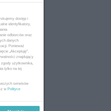
yskujemy dostęp i
REKLAMA
lne identyfikatory,
iania
anie odbiorców oraz
nych danych
kacji. Ponieważ
ięcie „Akceptuję”.
ywatności znajdujący
ą zgody użytkownika,
 tylko na tej
 naszych serwisów
esz w
Polityce