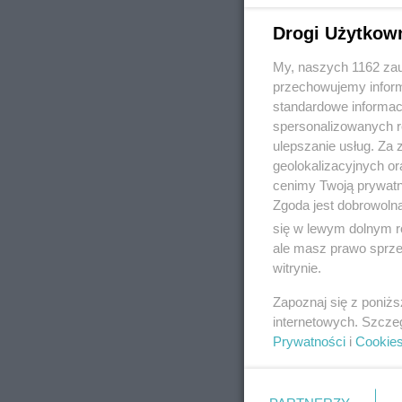
Drogi Użytkow
My, naszych 1162 zau
REKLAMA
przechowujemy informa
standardowe informac
spersonalizowanych re
ulepszanie usług. Za
geolokalizacyjnych or
cenimy Twoją prywatno
Zgoda jest dobrowoln
się w lewym dolnym r
ale masz prawo sprzec
witrynie.
Zapoznaj się z poniż
internetowych. Szcze
Prywatności
i
Cookie