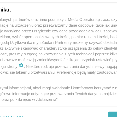
niku,
fanych partnerów oraz inne podmioty z Media Operator sp z.o.o. uz
cje na urządzeniu oraz przetwarzamy dane osobowe, takie jak unika
je wysyłane przez urządzenie czy dane przeglądania w celu zapewn
klam, wybór spersonalizowanych treści, pomiar reklam i treści, bad
 zgodą Użytkownika my i Zaufani Partnerzy możemy używać dokład
az aktywnie skanować charakterystykę urządzenia do celów identyfi
ść, prosimy o zgodę na korzystanie z tych technologii poprzez klikn
a i zawsze możesz ją zmienić/wycofać klikając przycisk ustawień pr
ogu strony
. Niektóre rodzaje przetwarzania danych nie wymagaj
iwić się takiemu przetwarzaniu. Preferencje będą miały zastosowania
szymi informacjami, abyś mógł świadomie i komfortowo korzystać z
gółowe informacje dotyczące przetwarzania Twoich danych znajdzi
s
oraz po kliknięciu w „Ustawienia”.