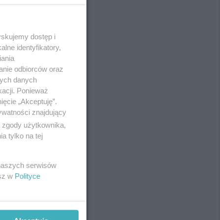
yskujemy dostęp i
REKLAMA
lne identyfikatory,
iania
anie odbiorców oraz
nych danych
kacji. Ponieważ
ięcie „Akceptuję”.
ywatności znajdujący
ą zgody użytkownika,
 tylko na tej
 naszych serwisów
esz w
Polityce