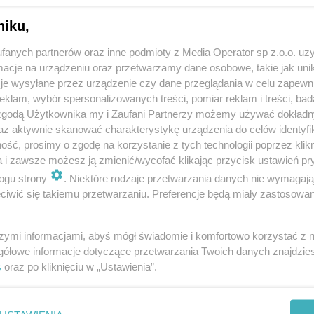
niku,
fanych partnerów oraz inne podmioty z Media Operator sp z.o.o. uz
cje na urządzeniu oraz przetwarzamy dane osobowe, takie jak unika
je wysyłane przez urządzenie czy dane przeglądania w celu zapewn
klam, wybór spersonalizowanych treści, pomiar reklam i treści, bad
 zgodą Użytkownika my i Zaufani Partnerzy możemy używać dokład
az aktywnie skanować charakterystykę urządzenia do celów identyfi
ść, prosimy o zgodę na korzystanie z tych technologii poprzez klikn
a i zawsze możesz ją zmienić/wycofać klikając przycisk ustawień pr
ogu strony
. Niektóre rodzaje przetwarzania danych nie wymagaj
iwić się takiemu przetwarzaniu. Preferencje będą miały zastosowania
szymi informacjami, abyś mógł świadomie i komfortowo korzystać z
gółowe informacje dotyczące przetwarzania Twoich danych znajdzi
s
oraz po kliknięciu w „Ustawienia”.