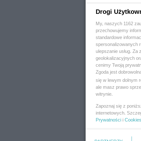
Drogi Użytkow
My, naszych 1162 zau
REKLAMA
przechowujemy informa
standardowe informac
spersonalizowanych re
ulepszanie usług. Za
geolokalizacyjnych or
cenimy Twoją prywatno
Zgoda jest dobrowoln
się w lewym dolnym r
ale masz prawo sprzec
witrynie.
Zapoznaj się z poniż
internetowych. Szcze
Prywatności
i
Cookie