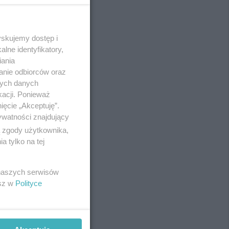
yskujemy dostęp i
REKLAMA
lne identyfikatory,
iania
anie odbiorców oraz
nych danych
kacji. Ponieważ
ięcie „Akceptuję”.
ywatności znajdujący
ą zgody użytkownika,
 tylko na tej
 naszych serwisów
esz w
Polityce