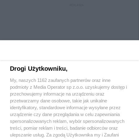
REKLAMA
Drogi Użytkowniku,
My, naszych 1162 zaufanych partnerów oraz inne
Wydawca mediów
lokalnych
podmioty z Media Operator sp z.o.o. uzyskujemy dostęp i
przechowujemy informacje na urządzeniu oraz
przetwarzamy dane osobowe, takie jak unikalne
identyfikatory, standardowe informacje wysyłane przez
urządzenie czy dane przeglądania w celu zapewniania
spersonalizowanych reklam, wybór spersonalizowanych
Nie zapomnij
treści, pomiar reklam i treści, badanie odbiorców oraz
zapoznać się z:
polityką prywatności
regulamin korzystania z portali
ulepszanie usług. Za zgodą Użytkownika my i Zaufani
Twoje
miasto
Skontaktuj się
z nami