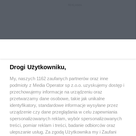
REKLAMA
Drogi Użytkowniku,
My, naszych 1162 zaufanych partnerów oraz inne
Wydawca mediów
lokalnych
podmioty z Media Operator sp z.o.o. uzyskujemy dostęp i
przechowujemy informacje na urządzeniu oraz
przetwarzamy dane osobowe, takie jak unikalne
identyfikatory, standardowe informacje wysyłane przez
urządzenie czy dane przeglądania w celu zapewniania
spersonalizowanych reklam, wybór spersonalizowanych
Nie zapomnij
treści, pomiar reklam i treści, badanie odbiorców oraz
zapoznać się z:
polityką prywatności
regulamin korzystania z portali
ulepszanie usług. Za zgodą Użytkownika my i Zaufani
Twoje
miasto
Skontaktuj się
z nami