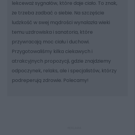
lekceważ sygnałów, które daje ciało. To znak,
że trzeba zadbać o siebie. Na szczęście
ludzkość w swej mądrości wynalazła wieki
temu uzdrowiska i sanatoria, które
przywracają moc ciału i duchowi.
Przygotowaliśmy kilka ciekawych i
atrakcyjnych propozycji, gdzie znajdziemy
odpoczynek, relaks, ale i specjalistów, którzy
podreperują zdrowie. Polecamy!
REKLAMA