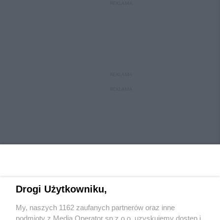
REKLAMA
REKLAMA
REKLAMA
Drogi Użytkowniku,
My, naszych 1162 zaufanych partnerów oraz inne
Wydawca mediów
lokalnych
podmioty z Media Operator sp z.o.o. uzyskujemy dostęp i