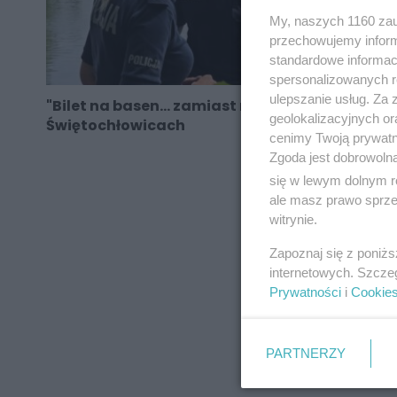
My, naszych 1160 zau
przechowujemy informa
standardowe informac
spersonalizowanych re
ulepszanie usług. Za
"Bilet na basen… zamiast mandatu" w
geolokalizacyjnych or
Świętochłowicach
cenimy Twoją prywatno
Zgoda jest dobrowoln
się w lewym dolnym r
ale masz prawo sprzec
REKLAMA
witrynie.
Zapoznaj się z poniż
internetowych. Szcze
Prywatności
i
Cookie
PARTNERZY
REKLAMA