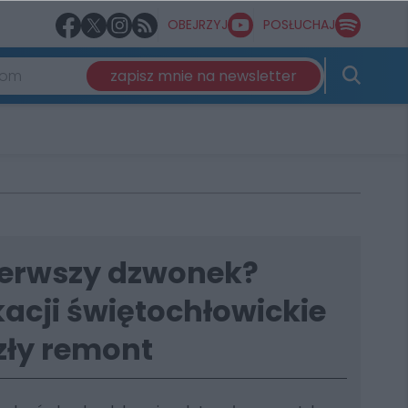
OBEJRZYJ
POSŁUCHAJ
zapisz mnie na newsletter
ierwszy dzwonek?
acji świętochłowickie
zły remont