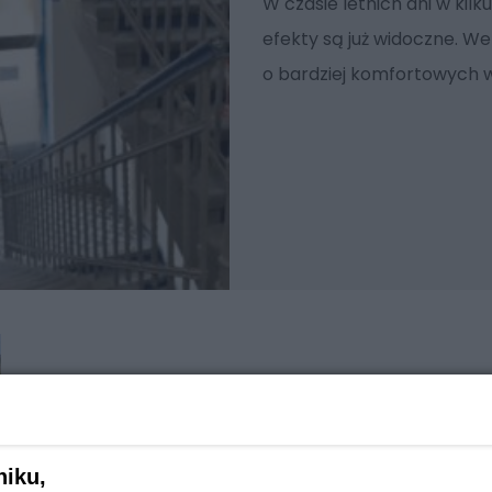
W czasie letnich dni w kil
efekty są już widoczne. We
o bardziej komfortowych 
niku,