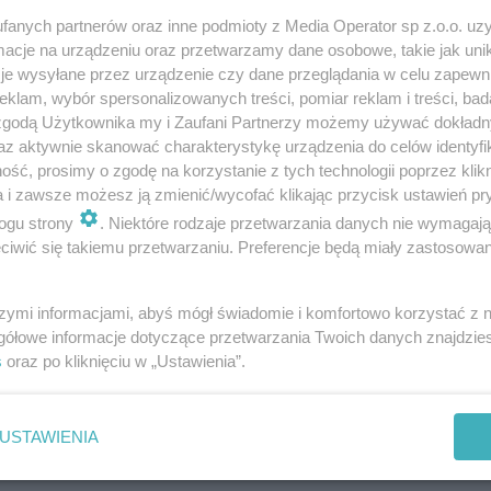
fanych partnerów oraz inne podmioty z Media Operator sp z.o.o. uz
cje na urządzeniu oraz przetwarzamy dane osobowe, takie jak unika
je wysyłane przez urządzenie czy dane przeglądania w celu zapewn
klam, wybór spersonalizowanych treści, pomiar reklam i treści, bad
 zgodą Użytkownika my i Zaufani Partnerzy możemy używać dokład
az aktywnie skanować charakterystykę urządzenia do celów identyfi
ść, prosimy o zgodę na korzystanie z tych technologii poprzez klikn
a i zawsze możesz ją zmienić/wycofać klikając przycisk ustawień pr
ogu strony
. Niektóre rodzaje przetwarzania danych nie wymagaj
iwić się takiemu przetwarzaniu. Preferencje będą miały zastosowania
szymi informacjami, abyś mógł świadomie i komfortowo korzystać z
gółowe informacje dotyczące przetwarzania Twoich danych znajdzi
s
oraz po kliknięciu w „Ustawienia”.
USTAWIENIA