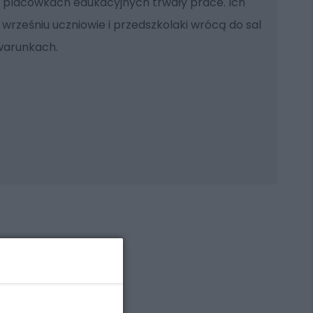
ku placówkach edukacyjnych trwały prace. Ich
 wrześniu uczniowie i przedszkolaki wrócą do sal
warunkach.