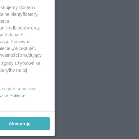
yskujemy dostęp i
lne identyfikatory,
iania
anie odbiorców oraz
nych danych
kacji. Ponieważ
ięcie „Akceptuję”.
ywatności znajdujący
ą zgody użytkownika,
 tylko na tej
REKLAMA
 naszych serwisów
esz w
Polityce
Akceptuję
REKLAMA