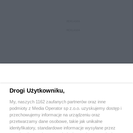
REKLAMA
REKLAMA
Drogi Użytkowniku,
My, naszych 1162 zaufanych partnerów oraz inne
Wydawca mediów
lokalnych
podmioty z Media Operator sp z.o.o. uzyskujemy dostęp i
przechowujemy informacje na urządzeniu oraz
przetwarzamy dane osobowe, takie jak unikalne
identyfikatory, standardowe informacje wysyłane przez