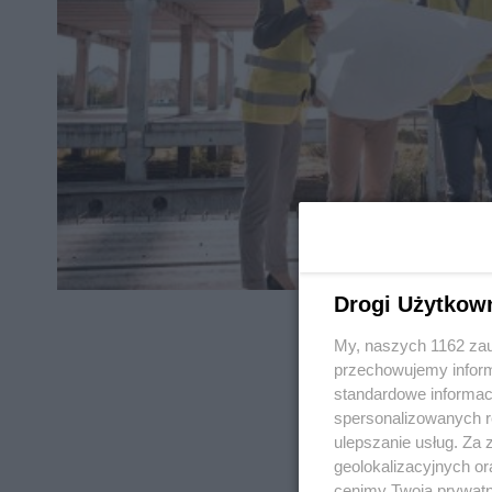
Drogi Użytkow
My, naszych 1162 zau
przechowujemy informa
standardowe informac
spersonalizowanych re
REKLAMA
ulepszanie usług. Za
geolokalizacyjnych or
cenimy Twoją prywatno