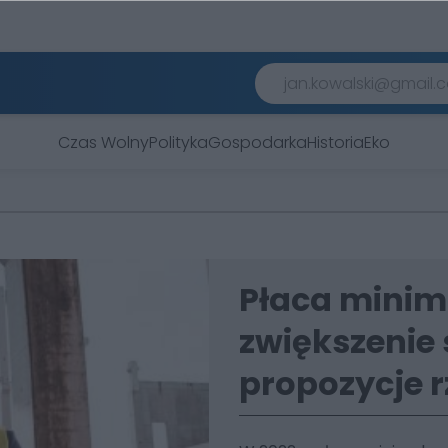
Czas Wolny
Polityka
Gospodarka
Historia
Eko
Płaca minima
zwiększenie 
propozycje r