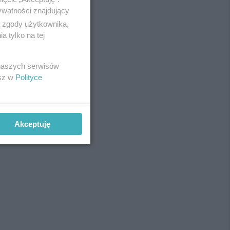
ywatności znajdujący
ą zgody użytkownika,
 tylko na tej
REKLAMA
 naszych serwisów
esz w
Polityce
Akceptuję