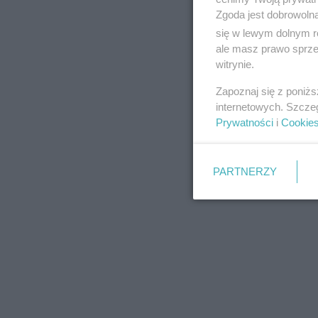
Zgoda jest dobrowoln
się w lewym dolnym r
ale masz prawo sprzec
witrynie.
REKLAMA
Zapoznaj się z poniż
internetowych. Szcze
Prywatności
i
Cookie
PARTNERZY