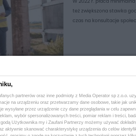
W 2022 r. płaca minimalna 
też zwiększona stawka god
czas na konsultacje społec
niku,
fanych partnerów oraz inne podmioty z Media Operator sp z.o.o. uz
cje na urządzeniu oraz przetwarzamy dane osobowe, takie jak unika
je wysyłane przez urządzenie czy dane przeglądania w celu zapewn
klam, wybór spersonalizowanych treści, pomiar reklam i treści, bad
 zgodą Użytkownika my i Zaufani Partnerzy możemy używać dokład
az aktywnie skanować charakterystykę urządzenia do celów identyfi
ść, prosimy o zgodę na korzystanie z tych technologii poprzez klikn