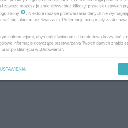
a i zawsze możesz ją zmienić/wycofać klikając przycisk ustawień pr
ogu strony
. Niektóre rodzaje przetwarzania danych nie wymagaj
iwić się takiemu przetwarzaniu. Preferencje będą miały zastosowania
szymi informacjami, abyś mógł świadomie i komfortowo korzystać z
gółowe informacje dotyczące przetwarzania Twoich danych znajdzi
s
oraz po kliknięciu w „Ustawienia”.
USTAWIENIA