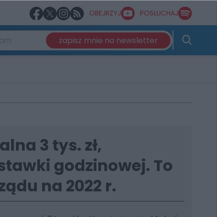
OBEJRZYJ
POSŁUCHAJ
zapisz mnie na newsletter
lna 3 tys. zł,
stawki godzinowej. To
ządu na 2022 r.