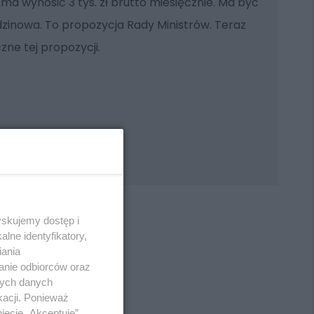
ma wynosić 3 tys. zł brutto miesięcznie. Ma być
zinowa. To propozycja Rady Ministrów. Teraz
zne tej propozycji.
yskujemy dostęp i
lne identyfikatory,
iania
anie odbiorców oraz
REKLAMA
nych danych
kacji. Ponieważ
ięcie „Akceptuję”.