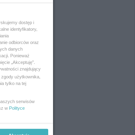
yskujemy dostęp i
REKLAMA
lne identyfikatory,
iania
anie odbiorców oraz
nych danych
kacji. Ponieważ
ięcie „Akceptuję”.
ywatności znajdujący
ą zgody użytkownika,
 tylko na tej
 naszych serwisów
esz w
Polityce