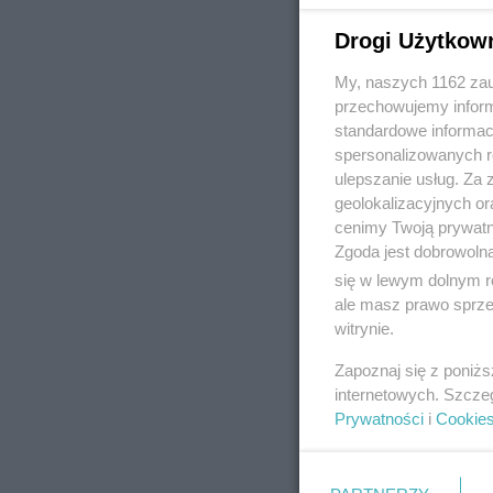
Drogi Użytkow
My, naszych 1162 zau
REKLAMA
przechowujemy informa
standardowe informac
spersonalizowanych re
ulepszanie usług. Za
geolokalizacyjnych or
cenimy Twoją prywatno
Zgoda jest dobrowoln
się w lewym dolnym r
ale masz prawo sprzec
witrynie.
Zapoznaj się z poniż
internetowych. Szcze
Prywatności
i
Cookie