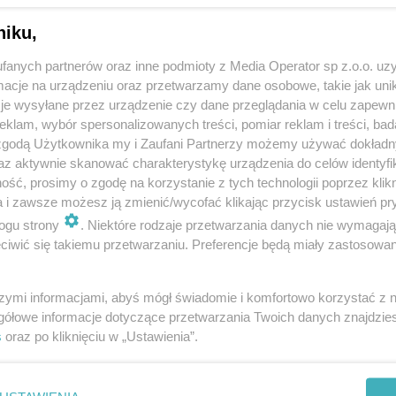
niku,
fanych partnerów oraz inne podmioty z Media Operator sp z.o.o. uz
cje na urządzeniu oraz przetwarzamy dane osobowe, takie jak unika
je wysyłane przez urządzenie czy dane przeglądania w celu zapewn
klam, wybór spersonalizowanych treści, pomiar reklam i treści, bad
 zgodą Użytkownika my i Zaufani Partnerzy możemy używać dokład
az aktywnie skanować charakterystykę urządzenia do celów identyfi
ść, prosimy o zgodę na korzystanie z tych technologii poprzez klikn
a i zawsze możesz ją zmienić/wycofać klikając przycisk ustawień pr
ogu strony
. Niektóre rodzaje przetwarzania danych nie wymagaj
iwić się takiemu przetwarzaniu. Preferencje będą miały zastosowania
szymi informacjami, abyś mógł świadomie i komfortowo korzystać z
gółowe informacje dotyczące przetwarzania Twoich danych znajdzi
s
oraz po kliknięciu w „Ustawienia”.