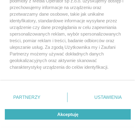
podmioty z Media Operator sp z.o.o. uzyskujemy dostęp i
Tarnowskie Góry
Redakcja
przechowujemy informacje na urządzeniu oraz
Ruda Śląska
Newsletter
Świętochłowice
Reklama
przetwarzamy dane osobowe, takie jak unikalne
Tychy
identyfikatory, standardowe informacje wysyłane przez
Bytom
Katowice
urządzenie czy dane przeglądania w celu zapewniania
Gliwice
spersonalizowanych reklam, wybór spersonalizowanych
Zabrze
treści, pomiar reklam i treści, badanie odbiorców oraz
Zagłębie
ulepszanie usług. Za zgodą Użytkownika my i Zaufani
Partnerzy możemy używać dokładnych danych
geolokalizacyjnych oraz aktywnie skanować
charakterystykę urządzenia do celów identyfikacji.
Ponieważ cenimy Twoją prywatność, prosimy o zgodę na
korzystanie z tych technologii poprzez kliknięcie
„Akceptuję”. Zgoda jest dobrowolna i zawsze możesz ją
zmienić/wycofać klikając przycisk ustawień prywatności
PARTNERZY
USTAWIENIA
znajdujący się w lewym dolnym rogu strony
. Niektóre
rodzaje przetwarzania danych nie wymagają zgody
Akceptuję
użytkownika, ale masz prawo sprzeciwić się takiemu
przetwarzaniu. Preferencje będą miały zastosowania tylko
na tej witrynie.