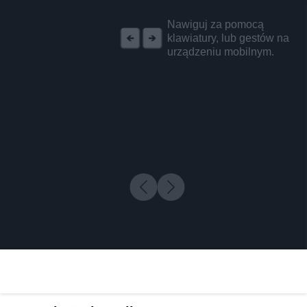
REKLAMA
Nawiguj za pomocą
klawiatury, lub gestów na
urządzeniu mobilnym.