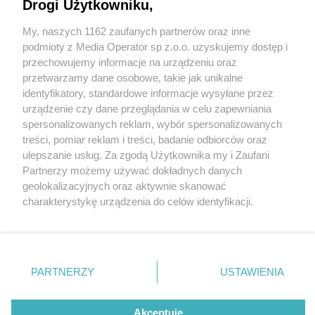
Drogi Użytkowniku,
My, naszych 1162 zaufanych partnerów oraz inne
Wydawca mediów
lokalnych
podmioty z Media Operator sp z.o.o. uzyskujemy dostęp i
przechowujemy informacje na urządzeniu oraz
przetwarzamy dane osobowe, takie jak unikalne
identyfikatory, standardowe informacje wysyłane przez
urządzenie czy dane przeglądania w celu zapewniania
4 / 0
spersonalizowanych reklam, wybór spersonalizowanych
Nie zapomnij
treści, pomiar reklam i treści, badanie odbiorców oraz
zapoznać się z:
polityką prywatności
regulamin korzystania z portali
ulepszanie usług. Za zgodą Użytkownika my i Zaufani
Twoje
miasto
Skontakuj się
z nami
Partnerzy możemy używać dokładnych danych
Piekary Śląskie
Kontakt
geolokalizacyjnych oraz aktywnie skanować
Chorzów
Wydawca
charakterystykę urządzenia do celów identyfikacji.
Tarnowskie Góry
Redakcja
Ruda Śląska
Newsletter
Ponieważ cenimy Twoją prywatność, prosimy o zgodę na
Świętochłowice
Reklama
korzystanie z tych technologii poprzez kliknięcie
Tychy
„Akceptuję”. Zgoda jest dobrowolna i zawsze możesz ją
Bytom
Katowice
zmienić/wycofać klikając przycisk ustawień prywatności
REKLAMA
PARTNERZY
USTAWIENIA
Gliwice
znajdujący się w lewym dolnym rogu strony
. Niektóre
Zabrze
Zagłębie
rodzaje przetwarzania danych nie wymagają zgody
użytkownika, ale masz prawo sprzeciwić się takiemu
Akceptuję