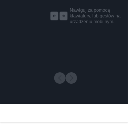
REKLAMA
Nawiguj za pomocą
klawiatury, lub gestów na
urządzeniu mobilnym.