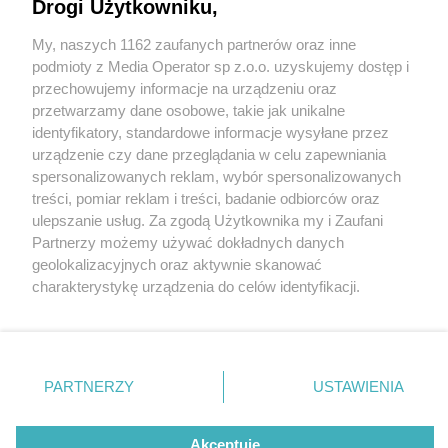
Drogi Użytkowniku,
My, naszych 1162 zaufanych partnerów oraz inne
Wydawca mediów
lokalnych
podmioty z Media Operator sp z.o.o. uzyskujemy dostęp i
przechowujemy informacje na urządzeniu oraz
przetwarzamy dane osobowe, takie jak unikalne
identyfikatory, standardowe informacje wysyłane przez
urządzenie czy dane przeglądania w celu zapewniania
1 / 0
spersonalizowanych reklam, wybór spersonalizowanych
Nie zapomnij
treści, pomiar reklam i treści, badanie odbiorców oraz
zapoznać się z:
polityką prywatności
regulamin korzystania z portali
ulepszanie usług. Za zgodą Użytkownika my i Zaufani
Twoje
miasto
Skontakuj się
z nami
Partnerzy możemy używać dokładnych danych
Piekary Śląskie
Kontakt
geolokalizacyjnych oraz aktywnie skanować
Chorzów
Wydawca
charakterystykę urządzenia do celów identyfikacji.
Tarnowskie Góry
Redakcja
Ruda Śląska
Newsletter
Ponieważ cenimy Twoją prywatność, prosimy o zgodę na
Świętochłowice
Reklama
korzystanie z tych technologii poprzez kliknięcie
Tychy
„Akceptuję”. Zgoda jest dobrowolna i zawsze możesz ją
Bytom
Katowice
zmienić/wycofać klikając przycisk ustawień prywatności
REKLAMA
PARTNERZY
USTAWIENIA
Gliwice
znajdujący się w lewym dolnym rogu strony
. Niektóre
Zabrze
Zagłębie
rodzaje przetwarzania danych nie wymagają zgody
użytkownika, ale masz prawo sprzeciwić się takiemu
Akceptuję