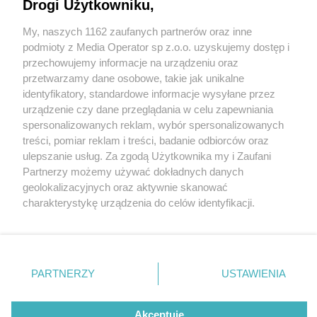
Drogi Użytkowniku,
My, naszych 1162 zaufanych partnerów oraz inne
Wydawca mediów
lokalnych
podmioty z Media Operator sp z.o.o. uzyskujemy dostęp i
przechowujemy informacje na urządzeniu oraz
przetwarzamy dane osobowe, takie jak unikalne
identyfikatory, standardowe informacje wysyłane przez
urządzenie czy dane przeglądania w celu zapewniania
3 / 0
spersonalizowanych reklam, wybór spersonalizowanych
Nie zapomnij
treści, pomiar reklam i treści, badanie odbiorców oraz
zapoznać się z:
polityką prywatności
regulamin korzystania z portali
ulepszanie usług. Za zgodą Użytkownika my i Zaufani
Twoje
miasto
Skontakuj się
z nami
Partnerzy możemy używać dokładnych danych
Piekary Śląskie
Kontakt
geolokalizacyjnych oraz aktywnie skanować
Chorzów
Wydawca
charakterystykę urządzenia do celów identyfikacji.
Tarnowskie Góry
Redakcja
Ruda Śląska
Newsletter
Ponieważ cenimy Twoją prywatność, prosimy o zgodę na
Świętochłowice
Reklama
korzystanie z tych technologii poprzez kliknięcie
Tychy
„Akceptuję”. Zgoda jest dobrowolna i zawsze możesz ją
Bytom
Katowice
zmienić/wycofać klikając przycisk ustawień prywatności
REKLAMA
PARTNERZY
USTAWIENIA
Gliwice
znajdujący się w lewym dolnym rogu strony
. Niektóre
Zabrze
Zagłębie
rodzaje przetwarzania danych nie wymagają zgody
użytkownika, ale masz prawo sprzeciwić się takiemu
Akceptuję