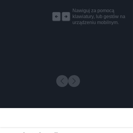
REKLAMA
Nawiguj za pomocą
klawiatury, lub gestów na
urządzeniu mobilnym.