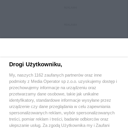
REKLAMA
REKLAMA
Drogi Użytkowniku,
My, naszych 1162 zaufanych partnerów oraz inne
Wydawca mediów
lokalnych
podmioty z Media Operator sp z.o.o. uzyskujemy dostęp i
przechowujemy informacje na urządzeniu oraz
przetwarzamy dane osobowe, takie jak unikalne
identyfikatory, standardowe informacje wysyłane przez
urządzenie czy dane przeglądania w celu zapewniania
spersonalizowanych reklam, wybór spersonalizowanych
Nie zapomnij
treści, pomiar reklam i treści, badanie odbiorców oraz
zapoznać się z:
polityką prywatności
regulamin korzystania z portali
ulepszanie usług. Za zgodą Użytkownika my i Zaufani
Twoje
miasto
Skontakuj się
z nami