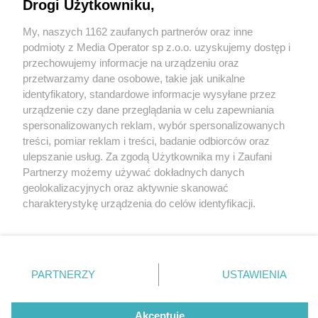
Drogi Użytkowniku,
My, naszych 1162 zaufanych partnerów oraz inne
Wydawca mediów
lokalnych
podmioty z Media Operator sp z.o.o. uzyskujemy dostęp i
przechowujemy informacje na urządzeniu oraz
przetwarzamy dane osobowe, takie jak unikalne
identyfikatory, standardowe informacje wysyłane przez
urządzenie czy dane przeglądania w celu zapewniania
1 / 0
spersonalizowanych reklam, wybór spersonalizowanych
Nie zapomnij
treści, pomiar reklam i treści, badanie odbiorców oraz
zapoznać się z:
polityką prywatności
regulamin korzystania z portali
ulepszanie usług. Za zgodą Użytkownika my i Zaufani
Twoje
miasto
Skontakuj się
z nami
Partnerzy możemy używać dokładnych danych
Piekary Śląskie
Kontakt
geolokalizacyjnych oraz aktywnie skanować
Chorzów
Wydawca
charakterystykę urządzenia do celów identyfikacji.
Tarnowskie Góry
Redakcja
Ruda Śląska
Newsletter
Ponieważ cenimy Twoją prywatność, prosimy o zgodę na
Świętochłowice
Reklama
korzystanie z tych technologii poprzez kliknięcie
Tychy
„Akceptuję”. Zgoda jest dobrowolna i zawsze możesz ją
Bytom
Katowice
zmienić/wycofać klikając przycisk ustawień prywatności
REKLAMA
PARTNERZY
USTAWIENIA
Gliwice
znajdujący się w lewym dolnym rogu strony
. Niektóre
Zabrze
Zagłębie
rodzaje przetwarzania danych nie wymagają zgody
użytkownika, ale masz prawo sprzeciwić się takiemu
Akceptuję