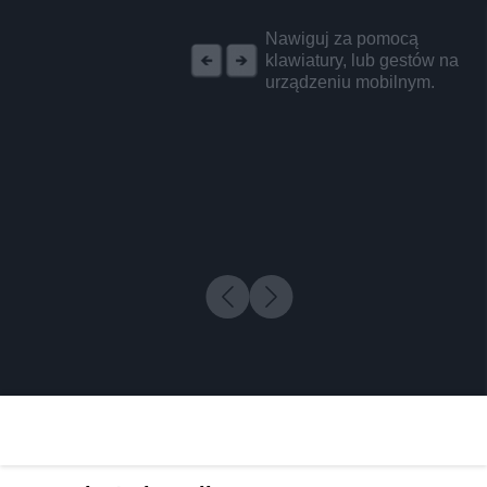
REKLAMA
Nawiguj za pomocą
klawiatury, lub gestów na
urządzeniu mobilnym.