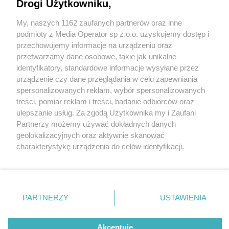
Drogi Użytkowniku,
My, naszych 1162 zaufanych partnerów oraz inne
Wydawca mediów
lokalnych
podmioty z Media Operator sp z.o.o. uzyskujemy dostęp i
przechowujemy informacje na urządzeniu oraz
przetwarzamy dane osobowe, takie jak unikalne
identyfikatory, standardowe informacje wysyłane przez
urządzenie czy dane przeglądania w celu zapewniania
4 / 0
spersonalizowanych reklam, wybór spersonalizowanych
Nie zapomnij
treści, pomiar reklam i treści, badanie odbiorców oraz
zapoznać się z:
polityką prywatności
regulamin korzystania z portali
ulepszanie usług. Za zgodą Użytkownika my i Zaufani
Twoje
miasto
Skontakuj się
z nami
Partnerzy możemy używać dokładnych danych
Piekary Śląskie
Kontakt
geolokalizacyjnych oraz aktywnie skanować
Chorzów
Wydawca
charakterystykę urządzenia do celów identyfikacji.
Tarnowskie Góry
Redakcja
Ruda Śląska
Newsletter
Ponieważ cenimy Twoją prywatność, prosimy o zgodę na
Świętochłowice
Reklama
korzystanie z tych technologii poprzez kliknięcie
Tychy
„Akceptuję”. Zgoda jest dobrowolna i zawsze możesz ją
Bytom
Katowice
zmienić/wycofać klikając przycisk ustawień prywatności
REKLAMA
PARTNERZY
USTAWIENIA
Gliwice
znajdujący się w lewym dolnym rogu strony
. Niektóre
Zabrze
Zagłębie
rodzaje przetwarzania danych nie wymagają zgody
użytkownika, ale masz prawo sprzeciwić się takiemu
Akceptuję