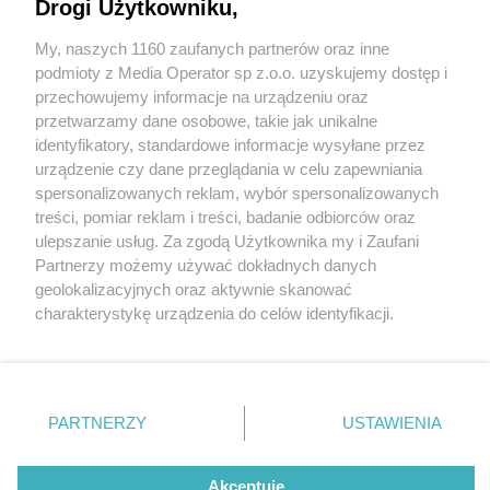
Drogi Użytkowniku,
My, naszych 1160 zaufanych partnerów oraz inne
Wydawca mediów
lokalnych
podmioty z Media Operator sp z.o.o. uzyskujemy dostęp i
przechowujemy informacje na urządzeniu oraz
przetwarzamy dane osobowe, takie jak unikalne
identyfikatory, standardowe informacje wysyłane przez
urządzenie czy dane przeglądania w celu zapewniania
1 / 0
spersonalizowanych reklam, wybór spersonalizowanych
Nie zapomnij
treści, pomiar reklam i treści, badanie odbiorców oraz
zapoznać się z:
polityką prywatności
regulamin korzystania z portali
ulepszanie usług. Za zgodą Użytkownika my i Zaufani
Twoje
miasto
Skontakuj się
z nami
Partnerzy możemy używać dokładnych danych
Piekary Śląskie
Kontakt
geolokalizacyjnych oraz aktywnie skanować
Chorzów
Wydawca
charakterystykę urządzenia do celów identyfikacji.
Tarnowskie Góry
Redakcja
Ruda Śląska
Newsletter
Ponieważ cenimy Twoją prywatność, prosimy o zgodę na
Świętochłowice
Reklama
korzystanie z tych technologii poprzez kliknięcie
Tychy
„Akceptuję”. Zgoda jest dobrowolna i zawsze możesz ją
Bytom
Katowice
zmienić/wycofać klikając przycisk ustawień prywatności
REKLAMA
PARTNERZY
USTAWIENIA
Gliwice
znajdujący się w lewym dolnym rogu strony
. Niektóre
Zabrze
Zagłębie
rodzaje przetwarzania danych nie wymagają zgody
użytkownika, ale masz prawo sprzeciwić się takiemu
Akceptuję