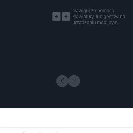
REKLAMA
Nawiguj za pomocą
klawiatury, lub gestów na
urządzeniu mobilnym.