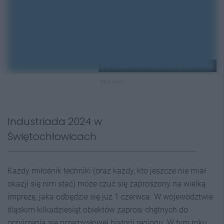
FB/Wieże KWK Polska Świętochłowice
REKLAMA
Industriada 2024 w
Świętochłowicach
Każdy miłośnik techniki (oraz każdy, kto jeszcze nie miał
okazji się nim stać) może czuć się zaproszony na wielką
imprezę, jaka odbędzie się już 1 czerwca. W województwie
śląskim kilkadziesiąt obiektów zaprosi chętnych do
przyjrzenia się przemysłowej historii regionu. W tym roku