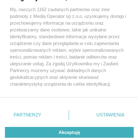
My, naszych 1162 zaufanych partnerów oraz inne
Wydawca mediów
lokalnych
podmioty z Media Operator sp z.o.o. uzyskujemy dostęp i
przechowujemy informacje na urządzeniu oraz
przetwarzamy dane osobowe, takie jak unikalne
identyfikatory, standardowe informacje wysyłane przez
urządzenie czy dane przeglądania w celu zapewniania
spersonalizowanych reklam, wybór spersonalizowanych
Nie zapomnij
treści, pomiar reklam i treści, badanie odbiorców oraz
zapoznać się z:
polityką prywatności
regulamin korzystania z portali
ulepszanie usług. Za zgodą Użytkownika my i Zaufani
Twoje
miasto
Skontakuj się
z nami
Partnerzy możemy używać dokładnych danych
Piekary Śląskie
Kontakt
geolokalizacyjnych oraz aktywnie skanować
Chorzów
Wydawca
charakterystykę urządzenia do celów identyfikacji.
Tarnowskie Góry
Redakcja
Ruda Śląska
Newsletter
Ponieważ cenimy Twoją prywatność, prosimy o zgodę na
Świętochłowice
Reklama
korzystanie z tych technologii poprzez kliknięcie
Tychy
„Akceptuję”. Zgoda jest dobrowolna i zawsze możesz ją
Bytom
Katowice
zmienić/wycofać klikając przycisk ustawień prywatności
PARTNERZY
USTAWIENIA
Gliwice
znajdujący się w lewym dolnym rogu strony
. Niektóre
Zabrze
Zagłębie
rodzaje przetwarzania danych nie wymagają zgody
Akceptuję
użytkownika, ale masz prawo sprzeciwić się takiemu