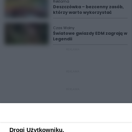
Reklama
Deszczówka – bezcenny zasób,
którzy warto wykorzystać
Czas Wolny
Światowe gwiazdy EDM zagrają w
Legendii
REKLAMA
REKLAMA
REKLAMA
Drogi Użytkowniku,