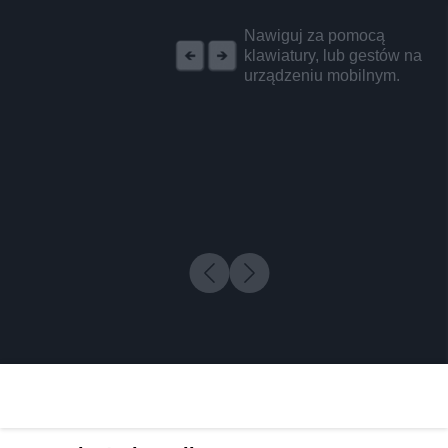
REKLAMA
Nawiguj za pomocą
klawiatury, lub gestów na
urządzeniu mobilnym.