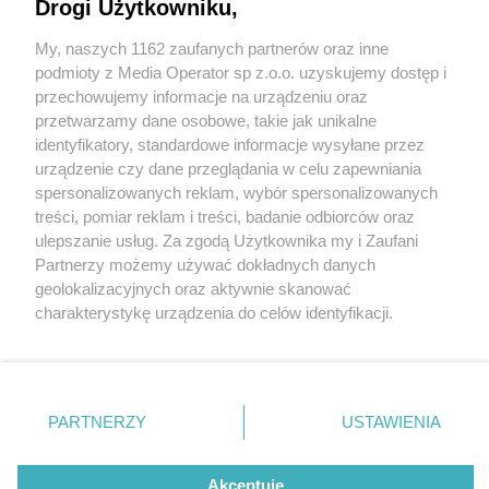
Drogi Użytkowniku,
My, naszych 1162 zaufanych partnerów oraz inne
Wydawca mediów
lokalnych
podmioty z Media Operator sp z.o.o. uzyskujemy dostęp i
przechowujemy informacje na urządzeniu oraz
przetwarzamy dane osobowe, takie jak unikalne
identyfikatory, standardowe informacje wysyłane przez
urządzenie czy dane przeglądania w celu zapewniania
4 / 0
spersonalizowanych reklam, wybór spersonalizowanych
Nie zapomnij
treści, pomiar reklam i treści, badanie odbiorców oraz
zapoznać się z:
polityką prywatności
regulamin korzystania z portali
ulepszanie usług. Za zgodą Użytkownika my i Zaufani
Twoje
miasto
Skontakuj się
z nami
Partnerzy możemy używać dokładnych danych
Piekary Śląskie
Kontakt
geolokalizacyjnych oraz aktywnie skanować
Chorzów
Wydawca
charakterystykę urządzenia do celów identyfikacji.
Tarnowskie Góry
Redakcja
Ruda Śląska
Newsletter
Ponieważ cenimy Twoją prywatność, prosimy o zgodę na
Świętochłowice
Reklama
korzystanie z tych technologii poprzez kliknięcie
Tychy
„Akceptuję”. Zgoda jest dobrowolna i zawsze możesz ją
Bytom
Katowice
zmienić/wycofać klikając przycisk ustawień prywatności
REKLAMA
PARTNERZY
USTAWIENIA
Gliwice
znajdujący się w lewym dolnym rogu strony
. Niektóre
Zabrze
Zagłębie
rodzaje przetwarzania danych nie wymagają zgody
użytkownika, ale masz prawo sprzeciwić się takiemu
Akceptuję