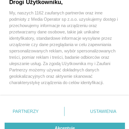
Drogi Użytkowniku,
W Muzeum Powstań Śląskich odsłonięto tablicę
upamiętniającą ofiary Zbrodni Katyńskiej
My, naszych 1162 zaufanych partnerów oraz inne
Wydawca mediów
lokalnych
podmioty z Media Operator sp z.o.o. uzyskujemy dostęp i
3 / 4
przechowujemy informacje na urządzeniu oraz
Odsłonięcie tablicy
przetwarzamy dane osobowe, takie jak unikalne
identyfikatory, standardowe informacje wysyłane przez
urządzenie czy dane przeglądania w celu zapewniania
spersonalizowanych reklam, wybór spersonalizowanych
W Muzeum Powstań Śląskich odsłonięto tablicę
Nie zapomnij
treści, pomiar reklam i treści, badanie odbiorców oraz
zapoznać się z:
upamiętniającą świętochłowickich policjantów
polityką prywatności
regulamin korzystania z portali
ulepszanie usług. Za zgodą Użytkownika my i Zaufani
Twoje
miasto
Skontakuj się
z nami
będących ofiarami Zbrodni Katyńskiej. W uroczystości
Partnerzy możemy używać dokładnych danych
Piekary Śląskie
Kontakt
geolokalizacyjnych oraz aktywnie skanować
wziął udział m.in. Andrzej Szromek, wnuk jednego ze
Chorzów
Wydawca
charakterystykę urządzenia do celów identyfikacji.
Tarnowskie Góry
Redakcja
świętochłowickich policjantów zamordowanych w
Ruda Śląska
Newsletter
Ponieważ cenimy Twoją prywatność, prosimy o zgodę na
Świętochłowice
Reklama
korzystanie z tych technologii poprzez kliknięcie
1940 roku na terenie ZSRR. Ceremonia uświetniona
Tychy
„Akceptuję”. Zgoda jest dobrowolna i zawsze możesz ją
Bytom
została policyjną Asystą Honorową i występem
Katowice
zmienić/wycofać klikając przycisk ustawień prywatności
PARTNERZY
USTAWIENIA
Gliwice
orkiestry.
znajdujący się w lewym dolnym rogu strony
. Niektóre
Zabrze
Zagłębie
rodzaje przetwarzania danych nie wymagają zgody
użytkownika, ale masz prawo sprzeciwić się takiemu
Akceptuję