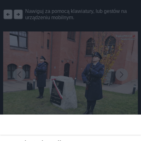
REKLAMA
Nawiguj za pomocą klawiatury, lub gestów na
urządzeniu mobilnym.
fot: Śląska Policja