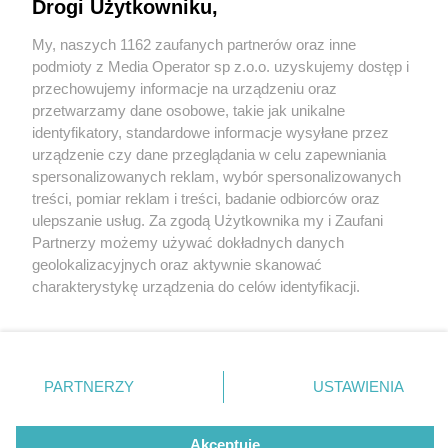
Drogi Użytkowniku,
My, naszych 1162 zaufanych partnerów oraz inne
Wydawca mediów
lokalnych
podmioty z Media Operator sp z.o.o. uzyskujemy dostęp i
przechowujemy informacje na urządzeniu oraz
przetwarzamy dane osobowe, takie jak unikalne
identyfikatory, standardowe informacje wysyłane przez
urządzenie czy dane przeglądania w celu zapewniania
1 / 0
spersonalizowanych reklam, wybór spersonalizowanych
Nie zapomnij
treści, pomiar reklam i treści, badanie odbiorców oraz
zapoznać się z:
polityką prywatności
regulamin korzystania z portali
ulepszanie usług. Za zgodą Użytkownika my i Zaufani
Twoje
miasto
Skontakuj się
z nami
Partnerzy możemy używać dokładnych danych
Piekary Śląskie
Kontakt
geolokalizacyjnych oraz aktywnie skanować
Chorzów
Wydawca
charakterystykę urządzenia do celów identyfikacji.
Tarnowskie Góry
Redakcja
Ruda Śląska
Newsletter
Ponieważ cenimy Twoją prywatność, prosimy o zgodę na
Świętochłowice
Reklama
korzystanie z tych technologii poprzez kliknięcie
Tychy
„Akceptuję”. Zgoda jest dobrowolna i zawsze możesz ją
Bytom
Katowice
zmienić/wycofać klikając przycisk ustawień prywatności
REKLAMA
PARTNERZY
USTAWIENIA
Gliwice
znajdujący się w lewym dolnym rogu strony
. Niektóre
Zabrze
Zagłębie
rodzaje przetwarzania danych nie wymagają zgody
użytkownika, ale masz prawo sprzeciwić się takiemu
Akceptuję