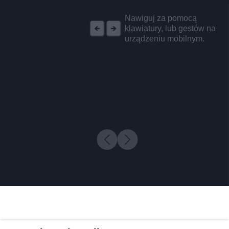
REKLAMA
Nawiguj za pomocą
klawiatury, lub gestów na
urządzeniu mobilnym.