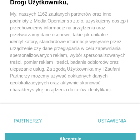
Drogi Użytkowniku,
My, naszych 1162 zaufanych partnerów oraz inne
Wydawca mediów
lokalnych
podmioty z Media Operator sp z.o.o. uzyskujemy dostęp i
przechowujemy informacje na urządzeniu oraz
przetwarzamy dane osobowe, takie jak unikalne
identyfikatory, standardowe informacje wysyłane przez
urządzenie czy dane przeglądania w celu zapewniania
3 / 0
spersonalizowanych reklam, wybór spersonalizowanych
Nie zapomnij
treści, pomiar reklam i treści, badanie odbiorców oraz
zapoznać się z:
polityką prywatności
regulamin korzystania z portali
ulepszanie usług. Za zgodą Użytkownika my i Zaufani
Twoje
miasto
Skontakuj się
z nami
Partnerzy możemy używać dokładnych danych
Piekary Śląskie
Kontakt
geolokalizacyjnych oraz aktywnie skanować
Chorzów
Wydawca
charakterystykę urządzenia do celów identyfikacji.
Tarnowskie Góry
Redakcja
Ruda Śląska
Newsletter
Ponieważ cenimy Twoją prywatność, prosimy o zgodę na
Świętochłowice
Reklama
korzystanie z tych technologii poprzez kliknięcie
Tychy
„Akceptuję”. Zgoda jest dobrowolna i zawsze możesz ją
Bytom
Katowice
zmienić/wycofać klikając przycisk ustawień prywatności
REKLAMA
PARTNERZY
USTAWIENIA
Gliwice
znajdujący się w lewym dolnym rogu strony
. Niektóre
Zabrze
Zagłębie
rodzaje przetwarzania danych nie wymagają zgody
użytkownika, ale masz prawo sprzeciwić się takiemu
Akceptuję