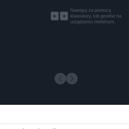
REKLAMA
Nawiguj za pomocą
klawiatury, lub gestów na
urządzeniu mobilnym.