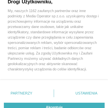
Drogi Użytkowniku,
My, naszych 1162 zaufanych partnerów oraz inne
Wydawca mediów
lokalnych
podmioty z Media Operator sp z.o.o. uzyskujemy dostęp i
przechowujemy informacje na urządzeniu oraz
przetwarzamy dane osobowe, takie jak unikalne
identyfikatory, standardowe informacje wysyłane przez
urządzenie czy dane przeglądania w celu zapewniania
5 / 0
spersonalizowanych reklam, wybór spersonalizowanych
Nie zapomnij
treści, pomiar reklam i treści, badanie odbiorców oraz
zapoznać się z:
polityką prywatności
regulamin korzystania z portali
ulepszanie usług. Za zgodą Użytkownika my i Zaufani
Twoje
miasto
Skontakuj się
z nami
Partnerzy możemy używać dokładnych danych
Piekary Śląskie
Kontakt
geolokalizacyjnych oraz aktywnie skanować
Chorzów
Wydawca
charakterystykę urządzenia do celów identyfikacji.
Tarnowskie Góry
Redakcja
Ruda Śląska
Newsletter
Ponieważ cenimy Twoją prywatność, prosimy o zgodę na
Świętochłowice
Reklama
korzystanie z tych technologii poprzez kliknięcie
Tychy
„Akceptuję”. Zgoda jest dobrowolna i zawsze możesz ją
Bytom
Katowice
zmienić/wycofać klikając przycisk ustawień prywatności
REKLAMA
PARTNERZY
USTAWIENIA
Gliwice
znajdujący się w lewym dolnym rogu strony
. Niektóre
Zabrze
Zagłębie
rodzaje przetwarzania danych nie wymagają zgody
użytkownika, ale masz prawo sprzeciwić się takiemu
Akceptuję