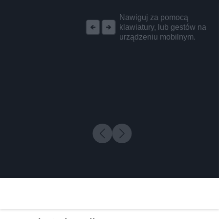
REKLAMA
Nawiguj za pomocą
klawiatury, lub gestów na
urządzeniu mobilnym.