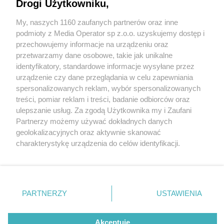
Drogi Użytkowniku,
My, naszych 1160 zaufanych partnerów oraz inne
Wydawca mediów
lokalnych
podmioty z Media Operator sp z.o.o. uzyskujemy dostęp i
przechowujemy informacje na urządzeniu oraz
przetwarzamy dane osobowe, takie jak unikalne
identyfikatory, standardowe informacje wysyłane przez
urządzenie czy dane przeglądania w celu zapewniania
2 / 0
spersonalizowanych reklam, wybór spersonalizowanych
Nie zapomnij
treści, pomiar reklam i treści, badanie odbiorców oraz
zapoznać się z:
polityką prywatności
regulamin korzystania z portali
ulepszanie usług. Za zgodą Użytkownika my i Zaufani
Twoje
miasto
Skontakuj się
z nami
Partnerzy możemy używać dokładnych danych
Piekary Śląskie
Kontakt
geolokalizacyjnych oraz aktywnie skanować
Chorzów
Wydawca
charakterystykę urządzenia do celów identyfikacji.
Tarnowskie Góry
Redakcja
Ruda Śląska
Newsletter
Ponieważ cenimy Twoją prywatność, prosimy o zgodę na
Świętochłowice
Reklama
korzystanie z tych technologii poprzez kliknięcie
Tychy
„Akceptuję”. Zgoda jest dobrowolna i zawsze możesz ją
Bytom
Katowice
zmienić/wycofać klikając przycisk ustawień prywatności
REKLAMA
PARTNERZY
USTAWIENIA
Gliwice
znajdujący się w lewym dolnym rogu strony
. Niektóre
Zabrze
Zagłębie
rodzaje przetwarzania danych nie wymagają zgody
użytkownika, ale masz prawo sprzeciwić się takiemu
Akceptuję