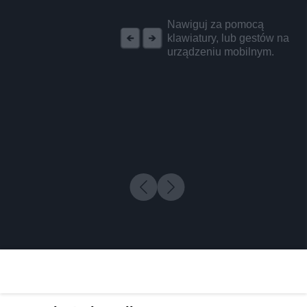
REKLAMA
Nawiguj za pomocą
klawiatury, lub gestów na
urządzeniu mobilnym.